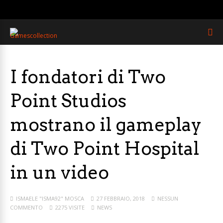
I fondatori di Two
Point Studios
mostrano il gameplay
di Two Point Hospital
in un video
ISMAELE "ISMA92" MOSCA
27 FEBBRAIO, 2018
NESSUN
COMMENTO
2275 VISITE
NEWS