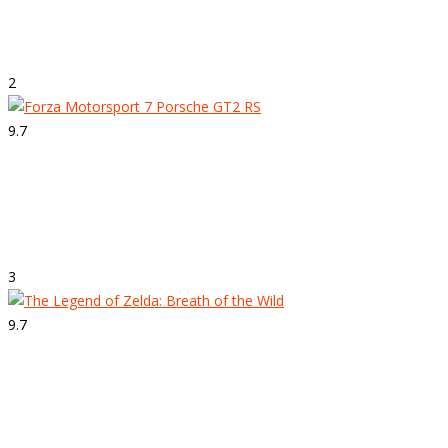
Forza Horizon 4
2
9.7
Strepitoso
Forza Motorsport 7
3
9.7
Strepitoso
The Legend of Zelda: Breath of the Wild