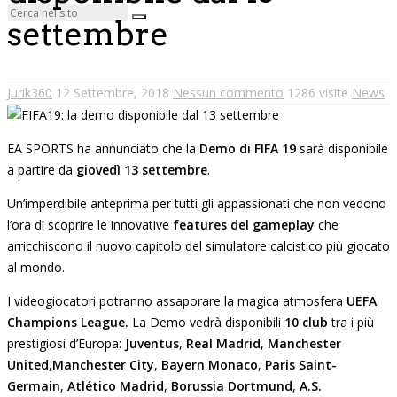
settembre
Jurik360
12 Settembre, 2018
Nessun commento
1286 visite
News
EA SPORTS ha annunciato che la
Demo di FIFA 19
sarà disponibile
a partire da
giovedì 13 settembre
.
Un’imperdibile anteprima per tutti gli appassionati che non vedono
l’ora di scoprire le innovative
features del gameplay
che
arricchiscono il nuovo capitolo del simulatore calcistico più giocato
al mondo.
I videogiocatori potranno assaporare la magica atmosfera
UEFA
Champions League.
La Demo vedrà disponibili
10 club
tra i più
prestigiosi d’Europa:
Juventus
,
Real Madrid
,
Manchester
United
,
Manchester City
,
Bayern Monaco
,
Paris Saint-
Germain
,
Atlético Madrid
,
Borussia Dortmund
,
A.S.