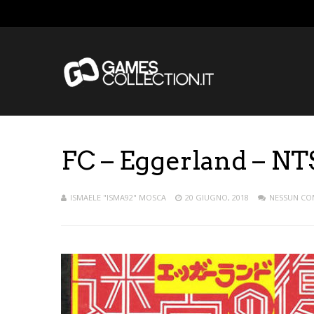
FC – Eggerland – NT
ISMAELE "ISMA92" MOSCA
20 GIUGNO, 2018
NESSUN C