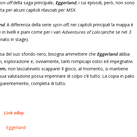
pin-off
della saga principale,
Eggerland
, i cui episodi, però, non sono
ta per alcuni capitoli rilasciati per
MSX
.
nd
. A differenza della serie
spin-off
, nei capitoli principali la mappa è
 livelli e piani come per i vari
Adventures of Lolo
(anche se nel
3
nato in stage).
ausa del suo sfondo nero, bisogna ammettere che
Eggerland
abbia
, esplorazione e, ovviamente, tanti rompicapi ostici ed impegnativi.
tem
, non lasciatevelo scappare! Il gioco, al momento, si mantiene
 sua valutazione possa impennare di colpo c’è tutto. La copia in palio
pparentemente, completa di tutto.
Link eBay