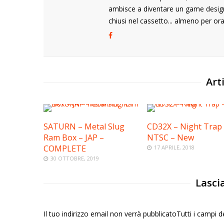
ambisce a diventare un game desig
chiusi nel cassetto... almeno per ora
Arti
SATURN – Metal Slug
CD32X – Night Trap
Ram Box – JAP –
NTSC – New
COMPLETE
17 APRILE, 2018
30 OTTOBRE, 2019
Lasci
Il tuo indirizzo email non verrà pubblicatoTutti i campi