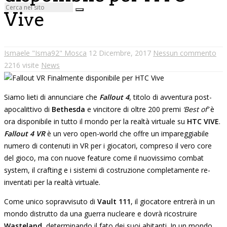
Vive
Ismaele "Isma92" Mosca
12 Dicembre, 2017
Nessun commento
2216 visite
News
Siamo lieti di annunciare che
Fallout 4
, titolo di avventura post-
apocalittivo di
Bethesda
e vincitore di oltre 200 premi
‘Best of’
è
ora disponibile in tutto il mondo per la realtà virtuale su
HTC VIVE
.
Fallout 4 VR
è un vero open-world che offre un impareggiabile
numero di contenuti in VR per i giocatori, compreso il vero core
del gioco, ma con nuove feature come il nuovissimo combat
system, il crafting e i sistemi di costruzione completamente re-
inventati per la realtà virtuale.
Come unico sopravvisuto di
Vault 111
, il giocatore entrerà in un
mondo distrutto da una guerra nucleare e dovrà ricostruire
Wasteland
, determinando il fato dei suoi abitanti. In un mondo