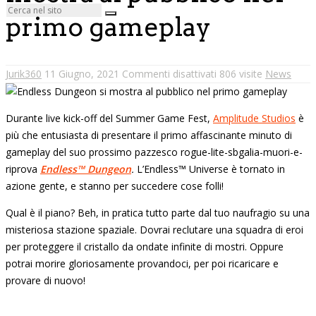
primo gameplay
Jurik360
11 Giugno, 2021
Commenti disattivati
806 visite
News
Durante live kick-off del Summer Game Fest,
Amplitude Studios
è
più che entusiasta di presentare il primo affascinante minuto di
gameplay del suo prossimo pazzesco rogue-lite-sbgalia-muori-e-
riprova
Endless™ Dungeon
.
L’Endless™ Universe è tornato in
azione gente, e stanno per succedere cose folli!
Qual è il piano? Beh, in pratica tutto parte dal tuo naufragio su una
misteriosa stazione spaziale. Dovrai reclutare una squadra di eroi
per proteggere il cristallo da ondate infinite di mostri. Oppure
potrai morire gloriosamente provandoci, per poi ricaricare e
provare di nuovo!