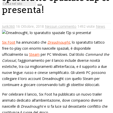
presenta!
Jurik360
16 Ottobre, 2018
Nessun commento
1492 visite
News
Six Foot
ha annunciato che
Dreadnought
, lo sparatutto tattico
free-to-play con enormi navicelle spaziali, è disponibile
ufficialmente su
Steam
per PC Windows. Dal titolo
Command the
Colossal
, l’aggiornamento per il lancio include diverse novità
estetiche, tra cui miglioramenti all’interfaccia, e il supporto a due
nuove lingue: russo e cinese semplificato. Gli utenti PC possono
collegare il loro account Dreadnought con quello Steam per
continuare a giocare conservando tutti gli obiettivi sbloccati.
Per celebrare il lancio, Six Foot ha pubblicato un nuovo trailer
animato dedicato all’ambientazione, dove compaiono diverse
navicelle di
Dreadnought
e si fa luce sul devastante conflitto che
costituisce il cuore del gioco.