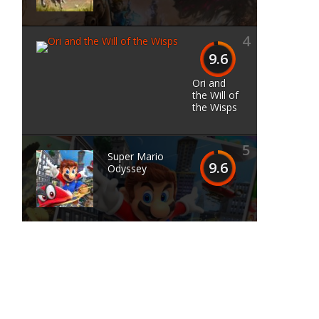
4
9.6
Ori and
the Will of
the Wisps
5
Super Mario
9.6
Odyssey