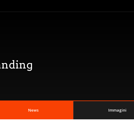
anding
News
Immagini