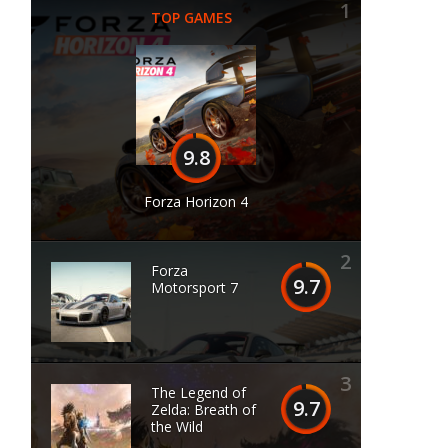
1
TOP GAMES
9.8
Forza Horizon 4
2
Forza
9.7
Motorsport 7
3
The Legend of
9.7
Zelda: Breath of
the Wild