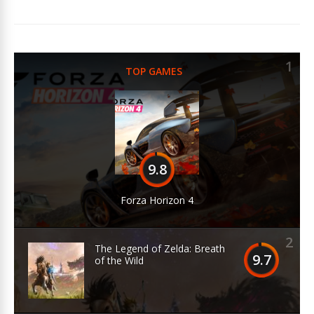
1
TOP GAMES
9.8
Forza Horizon 4
2
The Legend of Zelda: Breath
9.7
of the Wild