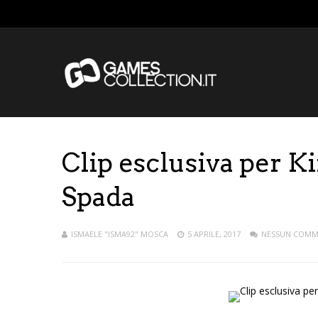
Clip esclusiva per Ki
Spada
ISMAELE "ISMA92" MOSCA
5 APRILE, 2017
NESSUN COM