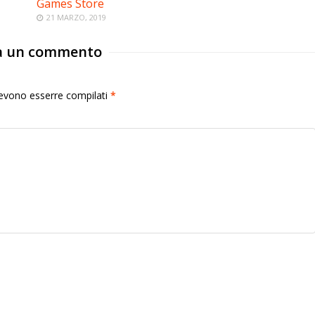
Games Store
21 MARZO, 2019
a un commento
 devono esserre compilati
*