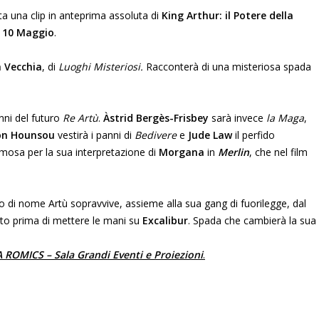
ata una clip in anteprima assoluta di
King Arthur: il Potere della
o
10 Maggio
.
a Vecchia
, di
Luoghi Misteriosi.
Racconterà di una misteriosa spada
anni del futuro
Re Artù
.
Àstrid Bergès-Frisbey
sarà invece
la Maga
,
on Hounsou
vestirà i panni di
Bedivere
e
Jude Law
il perfido
amosa per la sua interpretazione di
Morgana
in
Merlin
, che nel film
o di nome Artù sopravvive, assieme alla sua gang di fuorilegge, dal
esto prima di mettere le mani su
Excalibur
. Spada che cambierà la sua
ROMICS – Sala Grandi Eventi e Proiezioni
.