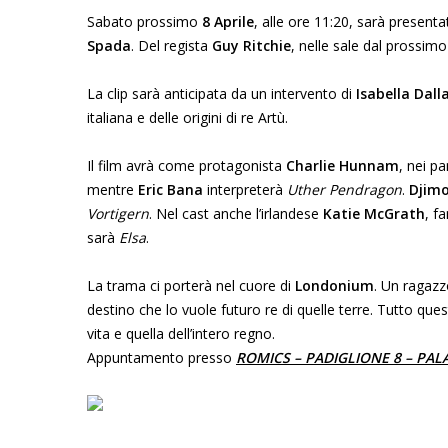
Sabato prossimo
8 Aprile
, alle ore 11:20, sarà present
Spada
. Del regista
Guy Ritchie
, nelle sale dal prossim
La clip sarà anticipata da un intervento di
Isabella Dall
italiana e delle origini di re Artù.
Il film avrà come protagonista
Charlie Hunnam
, nei p
mentre
Eric Bana
interpreterà
Uther Pendragon
.
Djim
Vortigern
. Nel cast anche l’irlandese
Katie McGrath
, f
sarà
Elsa
.
La trama ci porterà nel cuore di
Londonium
. Un ragazz
destino che lo vuole futuro re di quelle terre. Tutto qu
vita e quella dell’intero regno.
Appuntamento presso
ROMICS – PADIGLIONE 8 – PALA 