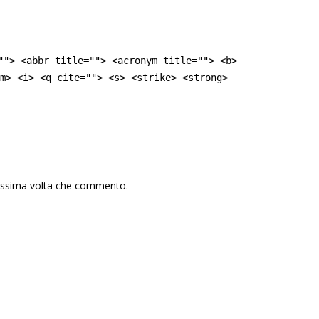
""> <abbr title=""> <acronym title=""> <b>
m> <i> <q cite=""> <s> <strike> <strong>
rossima volta che commento.