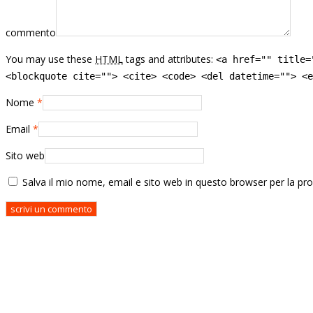
commento
You may use these
HTML
tags and attributes:
<a href="" title=
<blockquote cite=""> <cite> <code> <del datetime=""> <e
Nome
*
Email
*
Sito web
Salva il mio nome, email e sito web in questo browser per la p