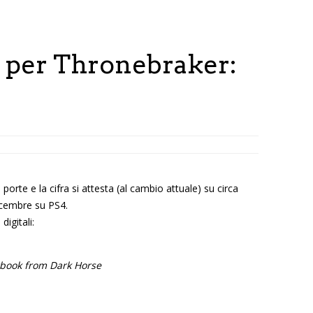
 per Thronebraker:
te e la cifra si attesta (al cambio attuale) su circa
dicembre su PS4.
igitali:
tbook from Dark Horse