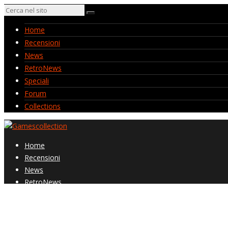
Home
Recensioni
News
RetroNews
Speciali
Forum
Collections
Home
Recensioni
News
RetroNews
Speciali
Forum
Collections