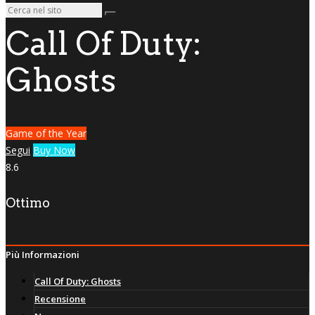
Call Of Duty:
Ghosts
Game of the Year
Segui
Buy Now
8.6
Ottimo
Più Informazioni
Call Of Duty: Ghosts
Recensione