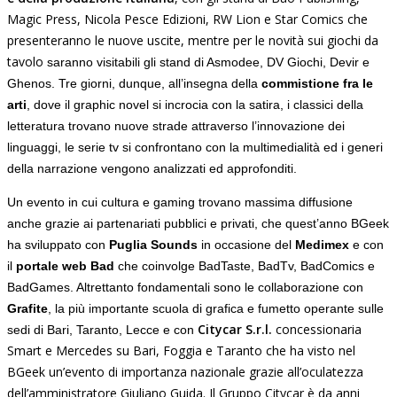
Magic Press, Nicola Pesce Edizioni, RW Lion e Star Comics che
presenteranno le nuove uscite, mentre per le novità sui giochi da
tavolo
saranno visitabili gli stand di Asmodee, DV Giochi, Devir e
Ghenos. Tre giorni, dunque, all’insegna della
commistione fra le
arti
, dove il graphic novel si incrocia con la satira, i classici della
letteratura trovano nuove strade attraverso l’innovazione dei
linguaggi, le serie tv si confrontano con la multimedialità ed i generi
della narrazione vengono analizzati ed approfonditi.
Un evento in cui cultura e gaming trovano massima diffusione
anche grazie ai partenariati pubblici e privati, che quest’anno BGeek
ha sviluppato con
Puglia Sounds
in occasione del
Medimex
e con
il
portale web
Bad
che coinvolge BadTaste, BadTv, BadComics e
BadGames. Altrettanto fondamentali sono le collaborazione con
Grafite
, la più importante scuola di grafica e fumetto operante sulle
Citycar S.r.l.
concessionaria
sedi di Bari, Taranto, Lecce e con
Smart e Mercedes su Bari, Foggia e Taranto che ha visto nel
BGeek un’evento di importanza nazionale grazie all’oculatezza
dell’amministratore Giuliano Guida. Il Gruppo Citycar è da anni