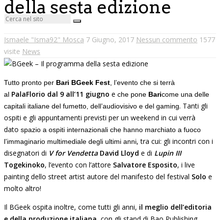
della sesta edizione
Ismaele "Isma92" Mosca
7 Giugno, 2017
Nessun commento
1577
visite
News
Tutto pronto per
Bari BGeek Fest
, l’evento che si terrà
PalaFlorio
dal 9 all’11 giugno
e
al
che pone
Bari
come una delle
. Tanti gli
capitali italiane del fumetto, dell’audiovisivo e del gaming
ospiti e gli appuntamenti previsti per un weekend in cui verrà
dato
spazio a ospiti internazionali che hanno marchiato a fuoco
, tra cui: gli incontri con i
l’immaginario multimediale degli ultimi anni
disegnatori di
V for Vendetta
David Lloyd
e di
Lupin III
Togekinoko
, l’evento con l’attore
Salvatore Esposito
, i live
painting dello street artist autore del manifesto del festival
Solo
e
molto altro!
Il BGeek ospita inoltre, come tutti gli anni,
il meglio dell’editoria
e della produzione italiana
, con gli stand di Bao Publishing,