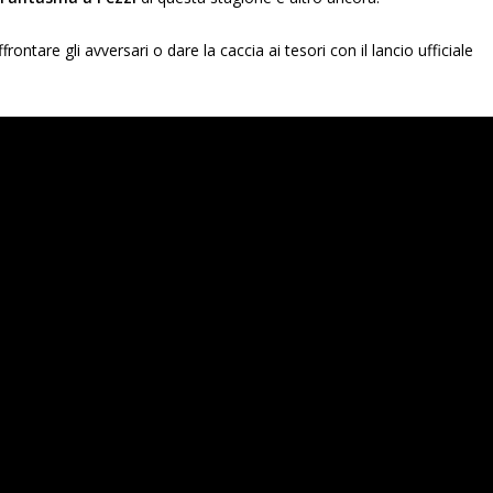
rontare gli avversari o dare la caccia ai tesori con il lancio ufficiale