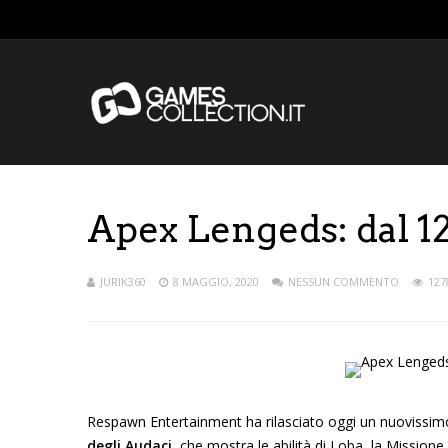
Apex Lengeds: dal 12
JURIK360
8 MAGGIO, 2020
NESSUN COMMENTO
127
Respawn Entertainment ha rilasciato oggi un nuovissim
degli Audaci,
che mostra le abilità di Loba, la Missione