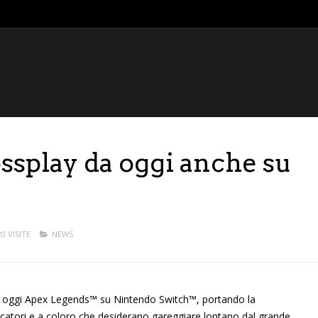
ssplay da oggi anche su
20 VISITE
NEWS
ia oggi Apex Legends™ su Nintendo Switch™, portando la
iocatori e a coloro che desiderano gareggiare lontano dal grande