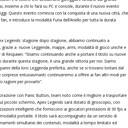
i, insieme a chi lo farà su PC e console, durante il nuovo evento
 oggi. Questo evento comincia con la conquista di una nuova città, ch
n, e introduce la modalità Furia dell’Anello per tutta la durata
ex Legends: stagione dopo stagione, abbiamo continuato a
o, grazie a nuove Leggende, mappe, armi, modalità di gioco uniche e
 di Respawn. “Stiamo continuando anche a portare il titolo su nuove
o durante questa stagione, è una grande vittoria per noi. Siamo
 i panni della loro Leggenda preferita, anche se si trovano lontani dal
orprese entusiasmanti: continueremo a offrire ai fan altri modi per
ù ragioni per provarlo”.
orazione con Panic Button, team noto come il migliore a trasportare
 sul piccolo schermo, Apex Legends sarà dotato di giroscopio, con
izzazioni intelligenti che forniscono ai giocatori prestazioni di 30 fps a
modalità portatile. Il titolo sarà accompagnato da un servizio di
iornamenti simultanei dei contenuti, modalità a tempo limitato ed