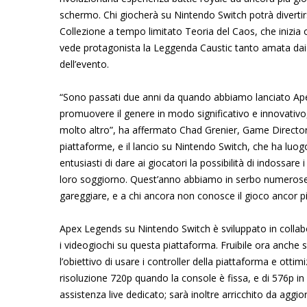
schermo. Chi giocherà su Nintendo Switch potrà divertirs
Collezione a tempo limitato Teoria del Caos, che inizia
vede protagonista la Leggenda Caustic tanto amata dai fa
dell’evento.
“Sono passati due anni da quando abbiamo lanciato Ap
promuovere il genere in modo significativo e innovativ
molto altro”, ha affermato Chad Grenier, Game Director
piattaforme, e il lancio su Nintendo Switch, che ha luog
entusiasti di dare ai giocatori la possibilità di indossare
loro soggiorno. Quest’anno abbiamo in serbo numerose s
gareggiare, e a chi ancora non conosce il gioco ancor pi
Apex Legends su Nintendo Switch è sviluppato in collab
i videogiochi su questa piattaforma. Fruibile ora anche
l’obiettivo di usare i controller della piattaforma e ottim
risoluzione 720p quando la console è fissa, e di 576p in 
assistenza live dedicato; sarà inoltre arricchito da agg