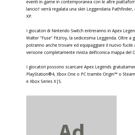
eventi in-game in contemporanea con le altre piattaform
lancio† verrà regalata una skin Leggendaria Pathfinder, ol
XP.
I giocatori di Nintendo Switch entreranno in Apex Legen
Walter “Fuse” Fitzroy, la sedicesima Leggenda. Oltre a g
potranno anche trovare ed equipaggiare il nuovo fucil
versione completamente rivista dell’iconica mappa del 
I giocatori possono scaricare Apex Legends gratuitamen
PlayStation®4, Xbox One o PC tramite Origin™ o Steam. Il
e Xbox Series X|S.