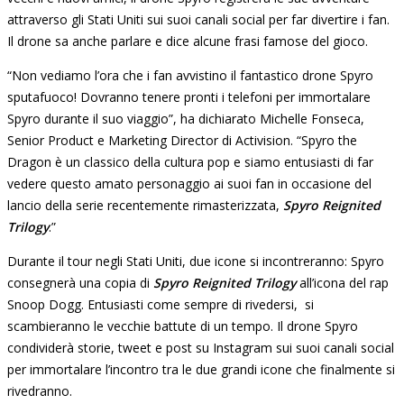
attraverso gli Stati Uniti sui suoi canali social per far divertire i fan.
Il drone sa anche parlare e dice alcune frasi famose del gioco.
“Non vediamo l’ora che i fan avvistino il fantastico drone Spyro
sputafuoco! Dovranno tenere pronti i telefoni per immortalare
Spyro durante il suo viaggio”, ha dichiarato Michelle Fonseca,
Senior Product e Marketing Director di Activision. “Spyro the
Dragon è un classico della cultura pop e siamo entusiasti di far
vedere questo amato personaggio ai suoi fan in occasione del
lancio della serie recentemente rimasterizzata,
Spyro Reignited
Trilogy
.”
Durante il tour negli Stati Uniti, due icone si incontreranno: Spyro
consegnerà una copia di
Spyro Reignited Trilogy
all’icona del rap
Snoop Dogg. Entusiasti come sempre di rivedersi, si
scambieranno le vecchie battute di un tempo. Il drone Spyro
condividerà storie, tweet e post su Instagram sui suoi canali social
per immortalare l’incontro tra le due grandi icone che finalmente si
rivedranno.