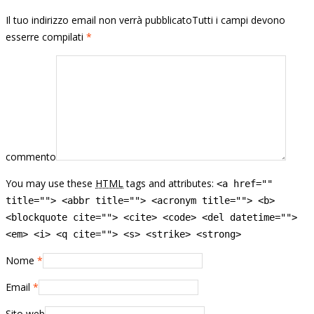
Il tuo indirizzo email non verrà pubblicatoTutti i campi devono
esserre compilati
*
commento
You may use these
HTML
tags and attributes:
<a href=""
title=""> <abbr title=""> <acronym title=""> <b>
<blockquote cite=""> <cite> <code> <del datetime="">
<em> <i> <q cite=""> <s> <strike> <strong>
Nome
*
Email
*
Sito web