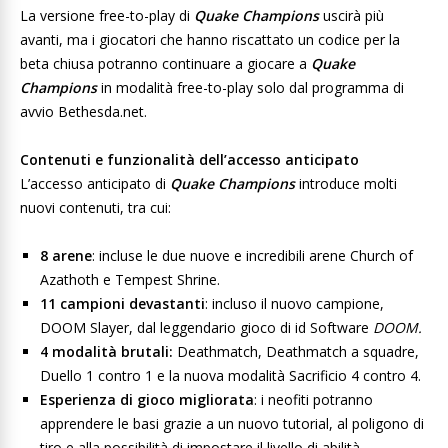
La versione free-to-play di
Quake Champions
uscirà più
avanti, ma i giocatori che hanno riscattato un codice per la
beta chiusa potranno continuare a giocare a
Quake
Champions
in modalità free-to-play solo dal programma di
avvio Bethesda.net.
Contenuti e funzionalità dell’accesso anticipato
L’accesso anticipato di
Quake Champions
introduce molti
nuovi contenuti, tra cui:
8 arene
: incluse le due nuove e incredibili arene Church of
Azathoth e Tempest Shrine.
11 campioni devastanti
: incluso il nuovo campione,
DOOM Slayer, dal leggendario gioco di id Software
DOOM.
4 modalità brutali:
Deathmatch, Deathmatch a squadre,
Duello 1 contro 1 e la nuova modalità Sacrificio 4 contro 4.
Esperienza di gioco migliorata
: i neofiti potranno
apprendere le basi grazie a un nuovo tutorial, al poligono di
tiro e alla possibilità di impostare il livello di abilità.