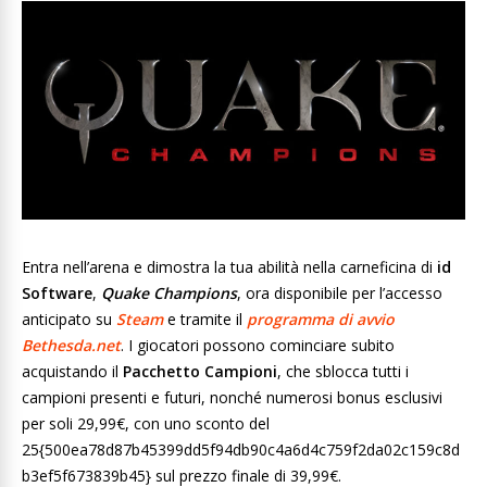
Entra nell’arena e dimostra la tua abilità nella carneficina di
id
Software
,
Quake Champions
, ora disponibile per l’accesso
anticipato su
Steam
e tramite il
programma di avvio
Bethesda.net
. I giocatori possono cominciare subito
acquistando il
Pacchetto Campioni
, che sblocca tutti i
campioni presenti e futuri, nonché numerosi bonus esclusivi
per soli 29,99€, con uno sconto del
25{500ea78d87b45399dd5f94db90c4a6d4c759f2da02c159c8d
b3ef5f673839b45} sul prezzo finale di 39,99€.