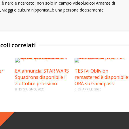
he è nerd e ricercato, non solo in campo videoludico! Amante di
 viaggi e cultura nipponica...è una persona decisamente
coli correlati
er
EA annuncia: STAR WARS
TES IV: Oblivion
Squadrons disponibile il
remastered è disponibile
2 ottobre prossimo
ORA su Gamepass!
15 GIUGNO, 2020
22 APRILE, 2025