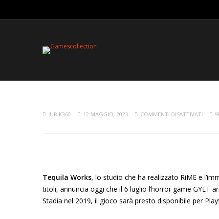
JURIK360
12 MAGGIO, 2023
COMMENTI DISATTIVATI
9
Tequila Works
, lo studio che ha realizzato RiME e l’i
titoli, annuncia oggi che il 6 luglio l’horror game GYLT
Stadia nel 2019, il gioco sarà presto disponibile per Pla