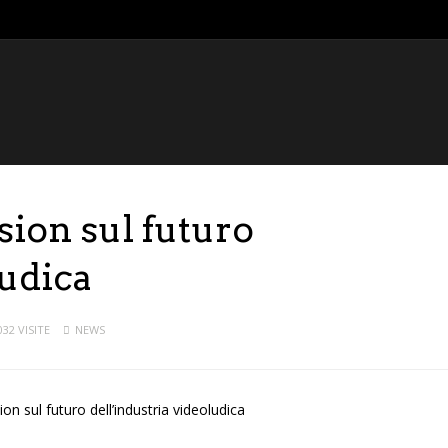
sion sul futuro
ludica
032 VISITE
NEWS