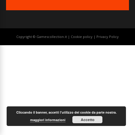
Copyright © Gamescollection.it |
Cookie policy
|
Privacy Policy
Cliccando il banner, accetti l'utilizzo dei cookie da parte nostra.
Accetto
maggiori informazioni