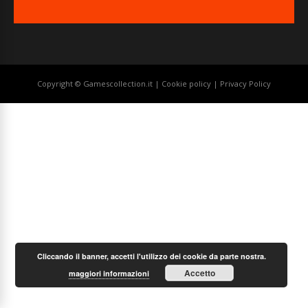
Copyright © Gamescollection.it |
Cookie policy
|
Privacy Policy
Cliccando il banner, accetti l'utilizzo dei cookie da parte nostra.
Accetto
maggiori informazioni