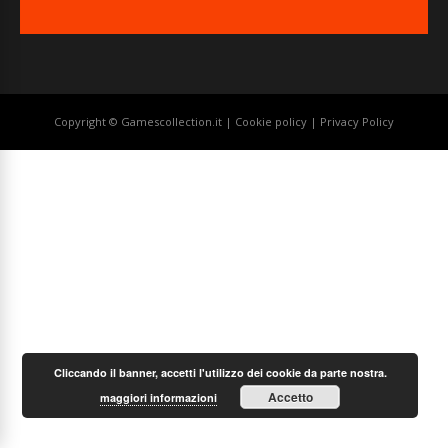
Copyright © Gamescollection.it |
Cookie policy
|
Privacy Policy
Cliccando il banner, accetti l'utilizzo dei cookie da parte nostra.
Accetto
maggiori informazioni