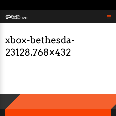
xbox-bethesda-
23128.768×432