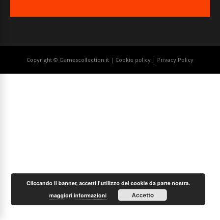
Copyright © Gamescollection.it |
Cookie policy
|
Privacy Policy
Cliccando il banner, accetti l'utilizzo dei cookie da parte nostra.
Accetto
maggiori informazioni