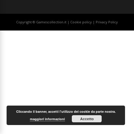
Copyright © Gamescollection.it |
Cookie policy
|
Privacy Policy
Cliccando il banner, accetti l'utilizzo dei cookie da parte nostra.
Accetto
maggiori informazioni