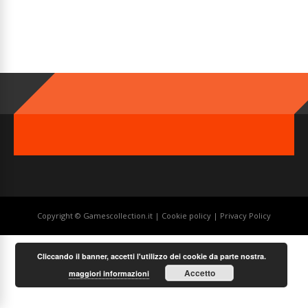
Copyright © Gamescollection.it |
Cookie policy
|
Privacy Policy
Cliccando il banner, accetti l'utilizzo dei cookie da parte nostra.
Accetto
maggiori informazioni