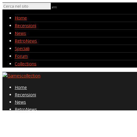
Home
Recensioni
News
RetroNews
Speciali
Forum
Collections
Home
Recensioni
News
RetroNews
Speciali
Forum
Collections