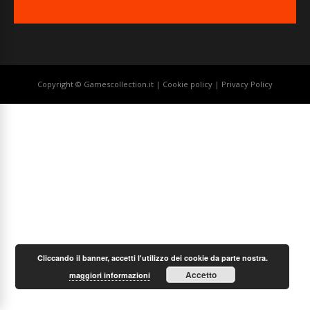
Copyright © Gamescollection.it |
Cookie policy
|
Privacy Policy
Cliccando il banner, accetti l'utilizzo dei cookie da parte nostra.
Accetto
maggiori informazioni