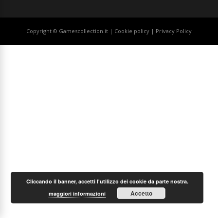
Copyright © Gamescollection.it |
Cookie policy
|
Privacy Policy
Cliccando il banner, accetti l'utilizzo dei cookie da parte nostra.
Accetto
maggiori informazioni