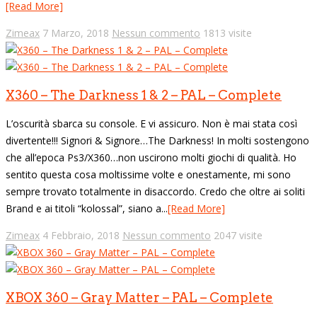
[Read More]
Zimeax
7 Marzo, 2018
Nessun commento
1813 visite
X360 – The Darkness 1 & 2 – PAL – Complete
L’oscurità sbarca su console. E vi assicuro. Non è mai stata così
divertente!!! Signori & Signore…The Darkness! In molti sostengono
che all’epoca Ps3/X360…non uscirono molti giochi di qualità. Ho
sentito questa cosa moltissime volte e onestamente, mi sono
sempre trovato totalmente in disaccordo. Credo che oltre ai soliti
Brand e ai titoli “kolossal”, siano a...
[Read More]
Zimeax
4 Febbraio, 2018
Nessun commento
2047 visite
XBOX 360 – Gray Matter – PAL – Complete