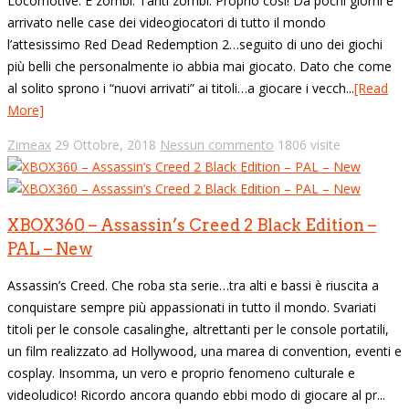
Locomotive. E zombi. Tanti zombi. Proprio così! Da pochi giorni è
arrivato nelle case dei videogiocatori di tutto il mondo
l’attesissimo Red Dead Redemption 2…seguito di uno dei giochi
più belli che personalmente io abbia mai giocato. Dato che come
al solito sprono i “nuovi arrivati” ai titoli…a giocare i vecch...
[Read
More]
Zimeax
29 Ottobre, 2018
Nessun commento
1806 visite
XBOX360 – Assassin’s Creed 2 Black Edition –
PAL – New
Assassin’s Creed. Che roba sta serie…tra alti e bassi è riuscita a
conquistare sempre più appassionati in tutto il mondo. Svariati
titoli per le console casalinghe, altrettanti per le console portatili,
un film realizzato ad Hollywood, una marea di convention, eventi e
cosplay. Insomma, un vero e proprio fenomeno culturale e
videoludico! Ricordo ancora quando ebbi modo di giocare al pr...