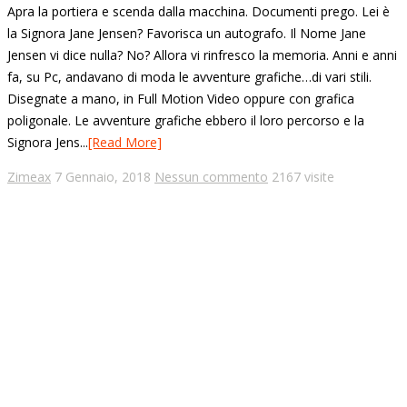
Apra la portiera e scenda dalla macchina. Documenti prego. Lei è
la Signora Jane Jensen? Favorisca un autografo. Il Nome Jane
Jensen vi dice nulla? No? Allora vi rinfresco la memoria. Anni e anni
fa, su Pc, andavano di moda le avventure grafiche…di vari stili.
Disegnate a mano, in Full Motion Video oppure con grafica
poligonale. Le avventure grafiche ebbero il loro percorso e la
Signora Jens...
[Read More]
Zimeax
7 Gennaio, 2018
Nessun commento
2167 visite