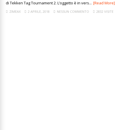
di Tekken Tag Tournament 2. L’oggetto è in vers...
[Read More]
ZIMEAX
2 APRILE, 2018
NESSUN COMMENTO
2832 VISITE