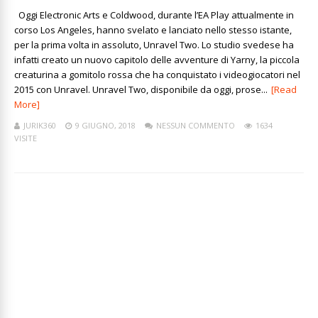
Oggi Electronic Arts e Coldwood, durante l’EA Play attualmente in
corso Los Angeles, hanno svelato e lanciato nello stesso istante,
per la prima volta in assoluto, Unravel Two. Lo studio svedese ha
infatti creato un nuovo capitolo delle avventure di Yarny, la piccola
creaturina a gomitolo rossa che ha conquistato i videogiocatori nel
2015 con Unravel. Unravel Two, disponibile da oggi, prose...
[Read
More]
JURIK360
9 GIUGNO, 2018
NESSUN COMMENTO
1634
VISITE