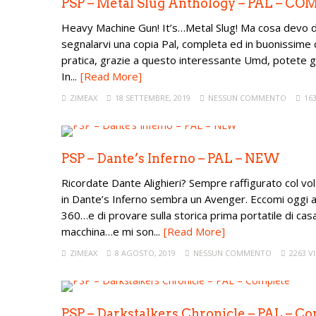
PSP – Metal Slug Anthology – PAL – C
Heavy Machine Gun! It’s…Metal Slug! Ma cosa devo di
segnalarvi una copia Pal, completa ed in buonissime 
pratica, grazie a questo interessante Umd, potete gusta
In...
[Read More]
ZIMEAX
18 SETTEMBRE, 2019
NESSUN COMMENTO
163
PSP – Dante’s Inferno – PAL – NEW
Ricordate Dante Alighieri? Sempre raffigurato col 
in Dante’s Inferno sembra un Avenger. Eccomi oggi a 
360…e di provare sulla storica prima portatile di ca
macchina…e mi son...
[Read More]
ZIMEAX
8 AGOSTO, 2019
NESSUN COMMENTO
2263 VI
PSP – Darkstalkers Chronicle – PAL – C