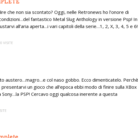
OMPLETE
re che non sia scontato? Oggi, nelle Retronews ho l’onore di
condizioni…del fantastico Metal Slug Anthology in versione Psp! In
rvi all’aria aperta…i vari capitoli della serie…1, 2, X, 3, 4, 5 e 6!
0 VISITE
volto austero…magro…e col naso gobbo. Ecco dimenticatelo. Perch
presentarvi un gioco che all’epoca ebbi modo di finire sulla XBox
sa Sony…la PSP! Cercavo oggi qualcosa inerente a questa
SITE
omplete