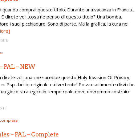
ra quando comprai questo titolo. Durante una vacanza in Francia…
 E direte voi…cosa ne penso di questo titolo? Una bomba.
i suoi picchiaduro. Sono di parte. Ma la grafica, la cura nei
More]
ISITE
! – PAL – NEW
Ora direte voi…ma che sarebbe questo Holy Invasion Of Privacy,
er Psp…bello, originale e divertente! Posso solamente dirvi che
a di un gioco strategico in tempo reale dove dovremmo costruire
SITE
hles – PAL – Complete