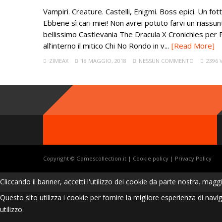
Vampiri. Creature. Castelli, Enigmi. Boss epici. Un fot
Ebbene sì cari miei! Non avrei potuto farvi un riassunt
bellissimo Castlevania The Dracula X Cronichles per 
all’interno il mitico Chi No Rondo in v...
[Read More]
ZIMEAX
18 MAGGIO, 2018
NESSUN COMMENTO
2396 
Copyright © Gamescollection.it |
Cookie policy
|
Privacy Policy
Cliccando il banner, accetti l'utilizzo dei cookie da parte nostra.
maggi
Questo sito utilizza i cookie per fornire la migliore esperienza di nav
utilizzo.