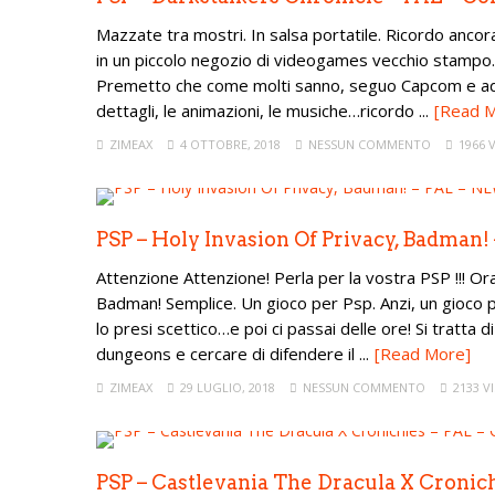
Mazzate tra mostri. In salsa portatile. Ricordo anco
in un piccolo negozio di videogames vecchio stampo.
Premetto che come molti sanno, seguo Capcom e adoro 
dettagli, le animazioni, le musiche…ricordo ...
[Read 
ZIMEAX
4 OTTOBRE, 2018
NESSUN COMMENTO
1966 V
PSP – Holy Invasion Of Privacy, Badman
Attenzione Attenzione! Perla per la vostra PSP !!! 
Badman! Semplice. Un gioco per Psp. Anzi, un gioco p
lo presi scettico…e poi ci passai delle ore! Si tratt
dungeons e cercare di difendere il ...
[Read More]
ZIMEAX
29 LUGLIO, 2018
NESSUN COMMENTO
2133 VI
PSP – Castlevania The Dracula X Cronic