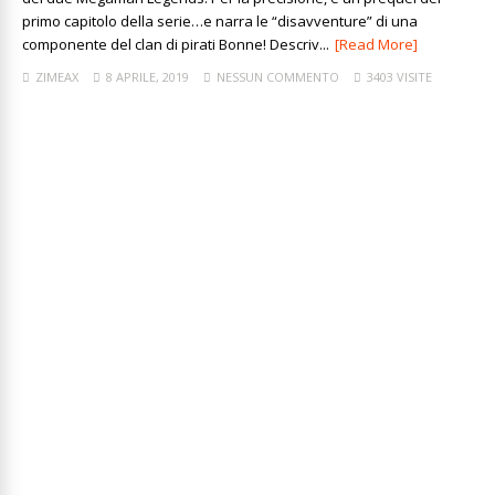
primo capitolo della serie…e narra le “disavventure” di una
componente del clan di pirati Bonne! Descriv...
[Read More]
ZIMEAX
8 APRILE, 2019
NESSUN COMMENTO
3403 VISITE