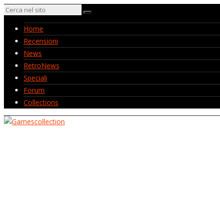
Home
Recensioni
News
RetroNews
Speciali
Forum
Collections
Home
Recensioni
News
RetroNews
Speciali
Forum
Collections