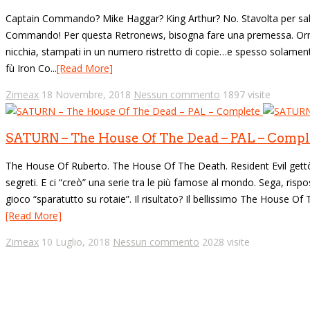
Captain Commando? Mike Haggar? King Arthur? No. Stavolta per sal
Commando! Per questa Retronews, bisogna fare una premessa. Ormai 
nicchia, stampati in un numero ristretto di copie…e spesso solamente i
fù Iron Co...
[Read More]
Zimeax
18 Novembre, 2018
Nessun commento
1897 visite
SATURN – The House Of The Dead – PAL – Compl
The House Of Ruberto. The House Of The Death. Resident Evil gettò l
segreti. E ci “creò” una serie tra le più famose al mondo. Sega, ris
gioco “sparatutto su rotaie”. Il risultato? Il bellissimo The House Of 
[Read More]
Zimeax
10 Luglio, 2018
Nessun commento
2028 visite