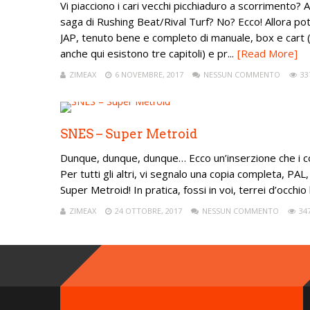
Vi piacciono i cari vecchi picchiaduro a scorrimento? A
saga di Rushing Beat/Rival Turf? No? Ecco! Allora pote
JAP, tenuto bene e completo di manuale, box e cart (
anche qui esistono tre capitoli) e pr...
[Read More]
ZIMEAX
6 NOVEMBRE, 2017
NESSUN COMMENTO
33
SNES – Super Metroid
Dunque, dunque, dunque… Ecco un’inserzione che i coll
Per tutti gli altri, vi segnalo una copia completa, PAL,
Super Metroid! In pratica, fossi in voi, terrei d’occhi
ZIMEAX
24 OTTOBRE, 2017
NESSUN COMMENTO
34