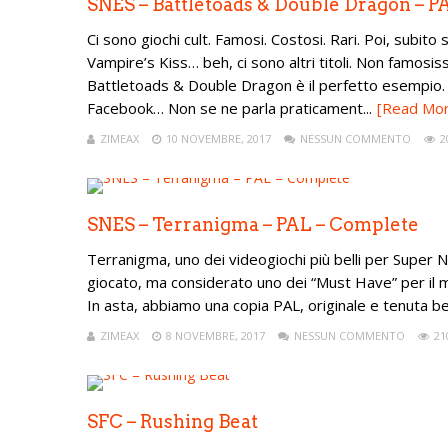
SNES – Battletoads & Double Dragon – P
Ci sono giochi cult. Famosi. Costosi. Rari. Poi, subit
Vampire’s Kiss… beh, ci sono altri titoli. Non famos
Battletoads & Double Dragon è il perfetto esempio.
Facebook… Non se ne parla praticament...
[Read Mo
ZIMEAX
10 NOVEMBRE, 2017
NESSUN COMMENTO
2
SNES – Terranigma – PAL – Complete
Terranigma, uno dei videogiochi più belli per Super N
giocato, ma considerato uno dei “Must Have” per il 
In asta, abbiamo una copia PAL, originale e tenuta be
ZIMEAX
8 NOVEMBRE, 2017
NESSUN COMMENTO
21
SFC – Rushing Beat