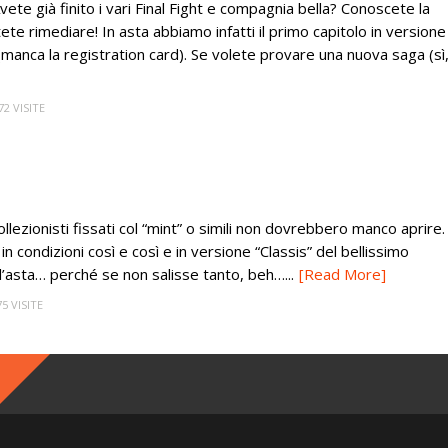
vete già finito i vari Final Fight e compagnia bella? Conoscete la
te rimediare! In asta abbiamo infatti il primo capitolo in versione
manca la registration card). Se volete provare una nuova saga (sì
72 VISITE
ezionisti fissati col “mint” o simili non dovrebbero manco aprire.
 in condizioni così e così e in versione “Classis” del bellissimo
o l’asta… perché se non salisse tanto, beh…...
[Read More]
75 VISITE