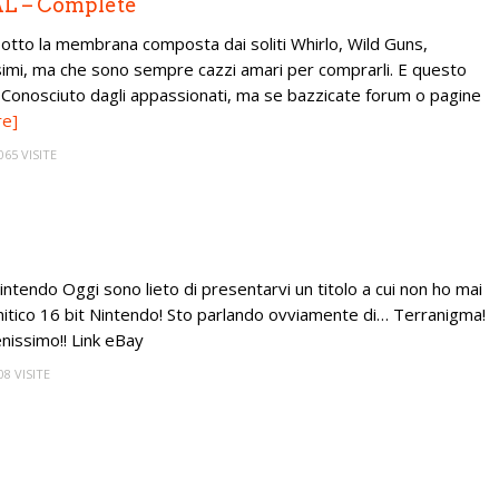
AL – Complete
o sotto la membrana composta dai soliti Whirlo, Wild Guns,
issimi, ma che sono sempre cazzi amari per comprarli. E questo
 Conosciuto dagli appassionati, ma se bazzicate forum o pagine
re]
065 VISITE
intendo Oggi sono lieto di presentarvi un titolo a cui non ho mai
mitico 16 bit Nintendo! Sto parlando ovviamente di… Terranigma!
nissimo!! Link eBay
08 VISITE