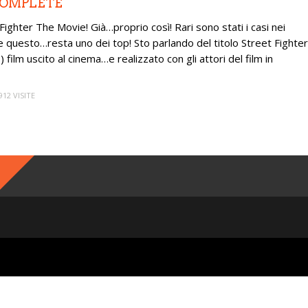
– COMPLETE
ghter The Movie! Già…proprio così! Rari sono stati i casi nei
e questo…resta uno dei top! Sto parlando del titolo Street Fighter
ilm uscito al cinema…e realizzato con gli attori del film in
912 VISITE