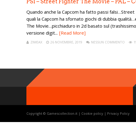
PS1 – Street Fighter The Movie – PAL 
Quando anche la Capcom ha fatto passi falsi…Street Fi
quali la Capcom ha sfornato giochi di dubbia qualità…
The Movie…picchiaduro in 2d basato sul (trashissimo) f
versione digit...
[Read More]
ZIMEAX
26 NOVEMBRE, 2019
NESSUN COMMENTO
1
Copyright © Gamescollection.it |
Cookie policy
|
Privacy Policy