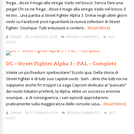
frega…disse il mago alla strega. Vado nel bosco. Senza fare una
piega! Chi se ne frega…disse il mago alla strega. Vado nel bosco. E
mi tiro…una partita a Street Fighter Alpha 3. Ormai negli ultimi giorni
vedo su Facebook post riguardanti la nuova collection di Street
Fighter. Ovunque. Tutti entusiasti e content...
[Read More]
ZIMEAX
31 MAGGIO, 2018
NESSUN COMMENTO
2037
VISITE
DC – Street Fighter Alpha 3 – PAL – Complete
Volete un picchiaduro spettacolare? Eccolo qua. Della storia di
Street Fighter e di tutti suoi capitoli usciti…beh…direi che tutti noi ne
sappiamo anche fin troppo! La saga Capcom dedicata al “passato”
dei nostri lottatori preferiti, la Alpha, ebbe un successo enorme
ovunque…e di conseguenza, i vari episodi approdarono
praticamente sulla maggioranza delle console casa...
[Read More]
ZIMEAX
31 GENNAIO, 2018
NESSUN COMMENTO
2471
VISITE