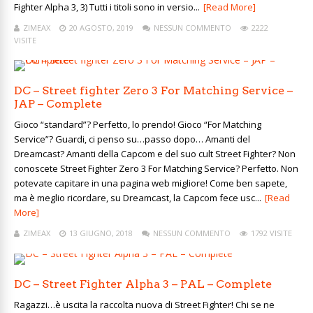
Fighter Alpha 3, 3) Tutti i titoli sono in versio...
[Read More]
ZIMEAX
20 AGOSTO, 2019
NESSUN COMMENTO
2222
VISITE
DC – Street fighter Zero 3 For Matching Service –
JAP – Complete
Gioco “standard”? Perfetto, lo prendo! Gioco “For Matching
Service”? Guardi, ci penso su…passo dopo… Amanti del
Dreamcast? Amanti della Capcom e del suo cult Street Fighter? Non
conoscete Street Fighter Zero 3 For Matching Service? Perfetto. Non
potevate capitare in una pagina web migliore! Come ben sapete,
ma è meglio ricordare, su Dreamcast, la Capcom fece usc...
[Read
More]
ZIMEAX
13 GIUGNO, 2018
NESSUN COMMENTO
1792 VISITE
DC – Street Fighter Alpha 3 – PAL – Complete
Ragazzi…è uscita la raccolta nuova di Street Fighter! Chi se ne