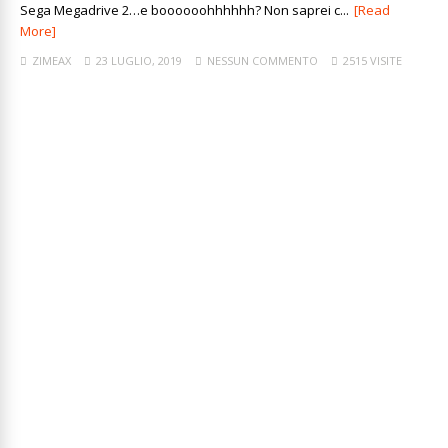
Sega Megadrive 2…e boooooohhhhhh? Non saprei c...
[Read
More]
ZIMEAX
23 LUGLIO, 2019
NESSUN COMMENTO
2515 VISITE