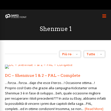
Shenmue 1
DC – Shenmue 1 & 2 – PAL – Complete
…forza…forza…daje che esce il terzo…! Occasione ottima…!
Proprio così! Dato che grazie alla campagna Kickstarter ormai
Shenmue 3 è in fase di sviluppo…beh, quale occasione migliore
per recuperare i titoli precedenti??? In asta su Ebay, abbiamo infatti
la possibilità di vincere i primi due capitoli della saga…PAL,
completi…ed in ottime condizioni! Insomma, se non...
[Read More]