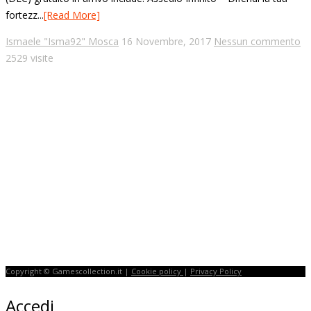
fortezz...
[Read More]
Ismaele "Isma92" Mosca
16 Novembre, 2017
Nessun commento
2529 visite
Copyright © Gamescollection.it |
Cookie policy
|
Privacy Policy
Accedi