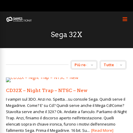
Sega 32X
CD32X – Night Trap – NTSC – New
I vampiri sul 3DO. Anzi no. Spetta…su console Sega. Quindi serve il
Megadrive. Come? E’ su Cd? Quindi serve anche il Mega Cd!Come?
Stavolta serve anche il 32X? Ok. Andate a fanculo. Parliamo di Night
Trap. Anzi, finiamo il discorso aperto nell’intestazione. Quelli
elencati sopra in chiave ironica, furono i motivi dell’ennesimo
fallimento Sega. Prima il Megadrive. 16 bit. Su...
[Read More]