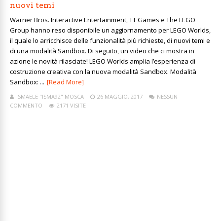
nuovi temi
Warner Bros. Interactive Entertainment, TT Games e The LEGO
Group hanno reso disponibile un aggiornamento per LEGO Worlds,
il quale lo arricchisce delle funzionalità più richieste, di nuovi temi e
di una modalità Sandbox. Di seguito, un video che ci mostra in
azione le novità rilasciate! LEGO Worlds amplia l’esperienza di
costruzione creativa con la nuova modalità Sandbox. Modalità
Sandbox: ...
[Read More]
ISMAELE "ISMA92" MOSCA
26 MAGGIO, 2017
NESSUN
COMMENTO
2171 VISITE