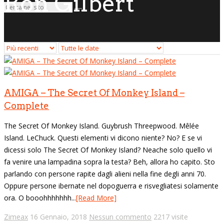
Ron Gilbert
AMIGA – The Secret Of Monkey Island –
Complete
The Secret Of Monkey Island. Guybrush Threepwood. Mêlée
Island. LeChuck. Questi elementi vi dicono niente? No? E se vi
dicessi solo The Secret Of Monkey Island? Neache solo quello vi
fa venire una lampadina sopra la testa? Beh, allora ho capito. Sto
parlando con persone rapite dagli alieni nella fine degli anni 70.
Oppure persone ibernate nel dopoguerra e risvegliatesi solamente
ora. O booohhhhhhh...
[Read More]
Zimeax
16 Gennaio, 2018
Nessun commento
2217 visite