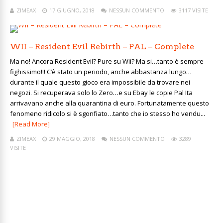
ZIMEAX
17 GIUGNO, 2018
NESSUN COMMENTO
3117 VISITE
WII – Resident Evil Rebirth – PAL – Complete
Ma no! Ancora Resident Evil? Pure su Wii? Ma si…tanto è sempre
fighissimo!!! C’è stato un periodo, anche abbastanza lungo…
durante il quale questo gioco era impossibile da trovare nei
negozi. Si recuperava solo lo Zero…e su Ebay le copie Pal Ita
arrivavano anche alla quarantina di euro. Fortunatamente questo
fenomeno ridicolo si è sgonfiato…tanto che io stesso ho vendu...
[Read More]
ZIMEAX
29 MAGGIO, 2018
NESSUN COMMENTO
3289
VISITE