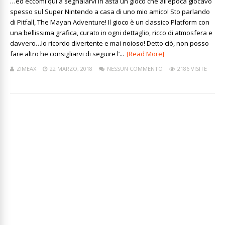
…ed eccomi qui a segnalarvi in asta un gioco che all’epoca giocavo
spesso sul Super Nintendo a casa di uno mio amico! Sto parlando
di Pitfall, The Mayan Adventure! Il gioco è un classico Platform con
una bellissima grafica, curato in ogni dettaglio, ricco di atmosfera e
davvero…lo ricordo divertente e mai noioso! Detto ciò, non posso
fare altro he consigliarvi di seguire l’...
[Read More]
ZIMEAX
22 MARZO, 2018
NESSUN COMMENTO
2186 VISITE