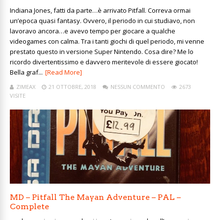
Indiana Jones, fatti da parte…è arrivato Pitfall. Correva ormai
un’epoca quasi fantasy. Ovvero, il periodo in cui studiavo, non
lavoravo ancora…e avevo tempo per giocare a qualche
videogames con calma. Tra i tanti giochi di quel periodo, mi venne
prestato questo in versione Super Nintendo. Cosa dire? Me lo
ricordo divertentissimo e davvero meritevole di essere giocato!
Bella graf...
[Read More]
ZIMEAX
21 OTTOBRE, 2018
NESSUN COMMENTO
2673
VISITE
MD – Pitfall The Mayan Adventure – PAL –
Complete