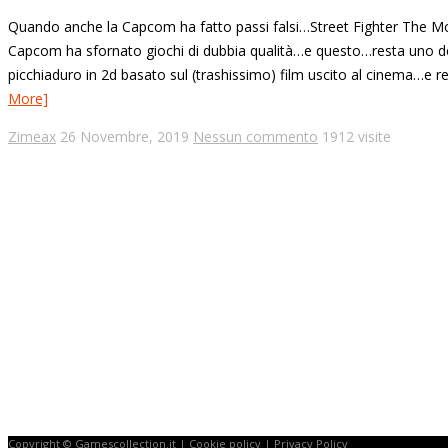
Quando anche la Capcom ha fatto passi falsi…Street Fighter The Movie
Capcom ha sfornato giochi di dubbia qualità…e questo…resta uno dei
picchiaduro in 2d basato sul (trashissimo) film uscito al cinema…e reali
More]
Zimeax
26 Novembre, 2019
Nessun commento
1912 visite
Copyright © Gamescollection.it |
Cookie policy
|
Privacy Policy