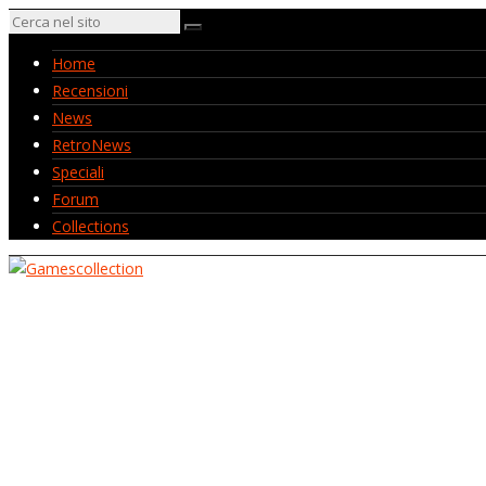
Home
Recensioni
News
RetroNews
Speciali
Forum
Collections
Home
Recensioni
News
RetroNews
Speciali
Forum
Collections