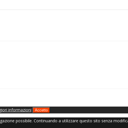
iori informazioni
Accetto
avigazione possibile. Continuando a utilizzare questo sito senza modific