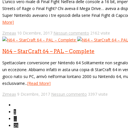
L’unico vero rivale di Final Fight Nell’era delle console a 16 bit, i
Streets of Rage o Final Fight? Chi aveva il Mega Drive… aveva a disp
Super Nintendo avevano i tre episodi della serie Final Fight di Capco
More]
Zimeax
10 Dicembre, 2017
Nessun commento
2162 visite
N64 – StarCraft 64 – PAL – Complete
Spettacolare conversione per Nintendo 64 Solitamente non segnalo 
un eccezione. Abbiamo infatti in asta una copia di StarCraft 64 in v
gioco nato su PC, arrivò nell’ormai lontano 2000 su Nintendo 64, ma
esclusivame...
[Read More]
Zimeax
9 Dicembre, 2017
Nessun commento
3397 visite
1
…
25