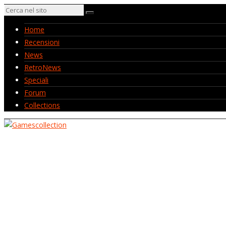
Home
Recensioni
News
RetroNews
Speciali
Forum
Collections
Home
Recensioni
News
RetroNews
Speciali
Forum
Collections