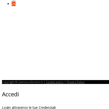
26
Copyright © Gamescollection.it |
Cookie policy
|
Privacy Policy
Accedi
Login attraverso le tue Credenziali