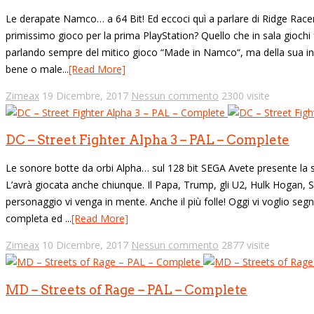
Le derapate Namco… a 64 Bit! Ed eccoci quì a parlare di Ridge Racer
primissimo gioco per la prima PlayStation? Quello che in sala giochi
parlando sempre del mitico gioco “Made in Namco“, ma della sua inca
bene o male...
[Read More]
Zimeax
19 Dicembre, 2017
Nessun commento
2300 visite
DC – Street Fighter Alpha 3 – PAL – Complete
Le sonore botte da orbi Alpha… sul 128 bit SEGA Avete presente la 
L’avrà giocata anche chiunque. Il Papa, Trump, gli U2, Hulk Hogan, 
personaggio vi venga in mente. Anche il più folle! Oggi vi voglio se
completa ed ...
[Read More]
Zimeax
10 Dicembre, 2017
Nessun commento
2877 visite
MD – Streets of Rage – PAL – Complete