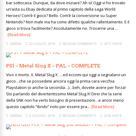
bar sottocasa. Dunque, da dove iniziare? Ah si! Oggi vi ho trovato
un’asta su Ebay dedicata al primo capitolo della saga World
Heroes! Com’è il gioco? Bello. Com’è la conversione su Super
Nintendo? Non male ma ha come difetto qualche rallentamento. E il
gioco si trova facilmente? Assolutamente no. Trovarne una ...
[Read More]
ZIMEAX
22 LUGLIO, 2019
NESSUN COMMENTO
2071 VISITE
PS1 – Metal Slug X – PAL – COMPLETE
Vivo o morto. X. Metal Slug X. …ed eccomi qui oggi a segnalarvi un
gioco…che se possedete ancora oggi la prima cara vecchia
Playstation (o anche la seconda…)…beh, dovete avere per forza!
Sto parlando del divertentissimo Metal Slug X! Direi che la serie
della SNK non ha verto bisogno di presentazioni…e ancor meno
questo capitolo “ibrido” noto per essere pra...
[Read More]
ZIMEAX
8 GIUGNO, 2019
NESSUN COMMENTO
2259 VISITE