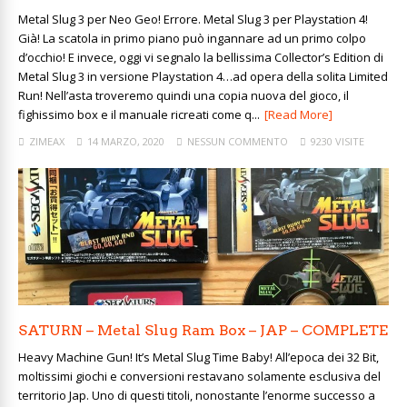
Metal Slug 3 per Neo Geo! Errore. Metal Slug 3 per Playstation 4!
Già! La scatola in primo piano può ingannare ad un primo colpo
d’occhio! E invece, oggi vi segnalo la bellissima Collector’s Edition di
Metal Slug 3 in versione Playstation 4…ad opera della solita Limited
Run! Nell’asta troveremo quindi una copia nuova del gioco, il
fighissimo box e il manuale ricreati come q...
[Read More]
ZIMEAX
14 MARZO, 2020
NESSUN COMMENTO
9230 VISITE
SATURN – Metal Slug Ram Box – JAP – COMPLETE
Heavy Machine Gun! It’s Metal Slug Time Baby! All’epoca dei 32 Bit,
moltissimi giochi e conversioni restavano solamente esclusiva del
territorio Jap. Uno di questi titoli, nonostante l’enorme successo a