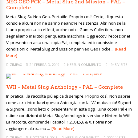
NEO GEO PCK – Metal Slug 2nd Mission – PAL –
Complete
Metal Slug. Su Neo Geo. Portatile. Proprio così! Certo, di questa
console alcuni non ne sanno neanche l’esistenza. Altri non se la
filano proprio…e in effetti, anche noi di Games Collection…non
segnaliamo mai titoli per questa macchina. Oggi eccovi l’eccezione!
Vi presento in asta una copia Pal, completa ed in bunissime
condizioni di Metal Slug 2nd Mission per Neo Geo Pocke...
[Read
More]
ZIMEAX
24 FEBBRAIO, 2019
NESSUN COMMENTO
1945 VISITE
WII – Metal Slug Anthology – PAL – Complete
In pratica…la raccolta più epica di sempre. Proprio così. Non saprei
come altro introdurvi questa Antologia con la “A” maiuscola! Signori
& Signore…sono lieto di presentarvi in asta oggi…una copia Pal e in
ottime condizioni di Metal Slug Anthology in versione Nintendo Wii!
La raccolta, comprende i capitoli 1,2,3,4,5,6 & X. Potrei non
aggiungere altro…ma ...
[Read More]
ZIMEAX
5 OTTOBRE, 2018
NESSUN COMMENTO
2221 VISITE