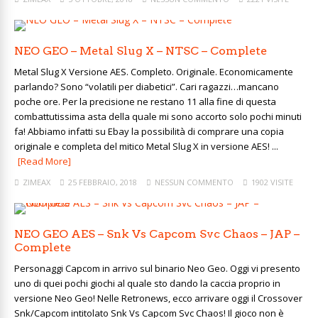
NEO GEO – Metal Slug X – NTSC – Complete
Metal Slug X Versione AES. Completo. Originale. Economicamente
parlando? Sono “volatili per diabetici”. Cari ragazzi…mancano
poche ore. Per la precisione ne restano 11 alla fine di questa
combattutissima asta della quale mi sono accorto solo pochi minuti
fa! Abbiamo infatti su Ebay la possibilità di comprare una copia
originale e completa del mitico Metal Slug X in versione AES! ...
[Read More]
ZIMEAX
25 FEBBRAIO, 2018
NESSUN COMMENTO
1902 VISITE
NEO GEO AES – Snk Vs Capcom Svc Chaos – JAP –
Complete
Personaggi Capcom in arrivo sul binario Neo Geo. Oggi vi presento
uno di quei pochi giochi al quale sto dando la caccia proprio in
versione Neo Geo! Nelle Retronews, ecco arrivare oggi il Crossover
Snk/Capcom intitolato Snk Vs Capcom Svc Chaos! Il gioco non è