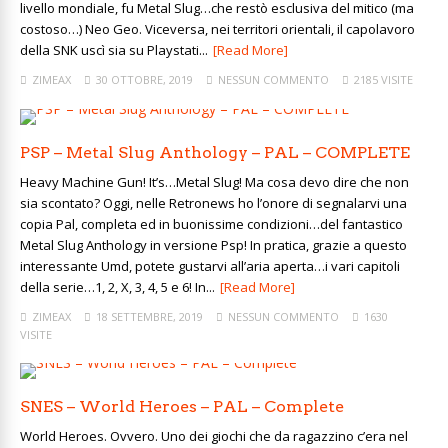
livello mondiale, fu Metal Slug…che restò esclusiva del mitico (ma
costoso…) Neo Geo. Viceversa, nei territori orientali, il capolavoro
della SNK uscì sia su Playstati...
[Read More]
ZIMEAX
30 OTTOBRE, 2019
NESSUN COMMENTO
2185 VISITE
PSP – Metal Slug Anthology – PAL – COMPLETE
Heavy Machine Gun! It’s…Metal Slug! Ma cosa devo dire che non
sia scontato? Oggi, nelle Retronews ho l’onore di segnalarvi una
copia Pal, completa ed in buonissime condizioni…del fantastico
Metal Slug Anthology in versione Psp! In pratica, grazie a questo
interessante Umd, potete gustarvi all’aria aperta…i vari capitoli
della serie…1, 2, X, 3, 4, 5 e 6! In...
[Read More]
ZIMEAX
18 SETTEMBRE, 2019
NESSUN COMMENTO
1630
VISITE
SNES – World Heroes – PAL – Complete
World Heroes. Ovvero. Uno dei giochi che da ragazzino c’era nel