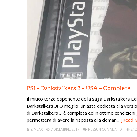
PS1 – Darkstalkers 3 – USA – Complete
Il mitico terzo esponente della saga Darkstalkers Ed
Darkstalkers 3! O meglio, un’asta dedicata alla vers
di Darkstalkers 3 è completa ed in ottime condizioni
permetterà di avere la risposta alla doman...
[Read 
ZIMEAX
7 DICEMBRE, 2017
NESSUN COMMENTO
245