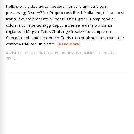
Nella storia videoludica…poteva mancare un Tetris con i
personaggi Disney? No. Proprio così. Perché alla fine, di questo si
tratta…! Avete presente Super Puzzle Fighter? Rompicapo a
colonne con i personaggi Capcom che se le danno di santa
ragione. In Magical Tetris Challenge (realizzato sempre da
Capcom), abbiamo un clone di Tetris (con qualche nuovo blocco e
combo varie) con un pizzic...
[Read More]
ZIMEAX
13 GENNAIO, 2019
NESSUN COMMENTO
2173
VISITE